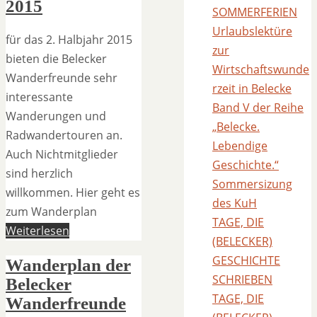
2015
SOMMERFERIEN
Urlaubslektüre
für das 2. Halbjahr 2015
zur
bieten die Belecker
Wirtschaftswunde
Wanderfreunde sehr
rzeit in Belecke
interessante
Band V der Reihe
Wanderungen und
„Belecke.
Radwandertouren an.
Lebendige
Auch Nichtmitglieder
Geschichte.“
sind herzlich
Sommersizung
willkommen. Hier geht es
des KuH
zum Wanderplan
TAGE, DIE
Weiterlesen
(BELECKER)
GESCHICHTE
Wanderplan der
SCHRIEBEN
Belecker
TAGE, DIE
Wanderfreunde