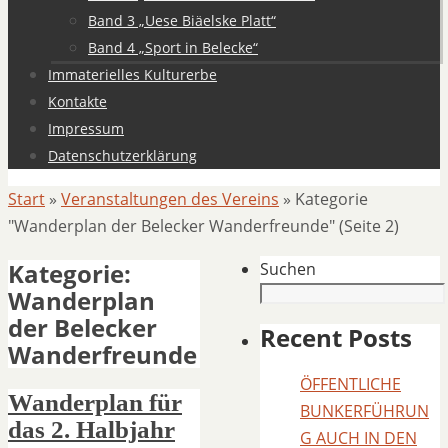
Band 3 „Uese Biäelske Platt“
Band 4 „Sport in Belecke“
Immaterielles Kulturerbe
Kontakte
Impressum
Datenschutzerklärung
Start
»
Veranstaltungen des Vereins
»
Kategorie
"Wanderplan der Belecker Wanderfreunde"
(Seite 2)
Kategorie:
Suchen
Wanderplan
der Belecker
Recent Posts
Wanderfreunde
ÖFFENTLICHE
Wanderplan für
BUNKERFÜHRUN
das 2. Halbjahr
G AUCH IN DEN