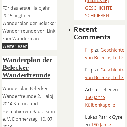
(BELECKER)
Für das erste Halbjahr
GESCHICHTE
2015 liegt der
SCHRIEBEN
Wanderplan der Belecker
Recent
Wanderfreunde vor. Link
Comments
zum Wanderplan
Weiterlesen
Filip
zu
Geschichte
von Belecke, Teil 2
Wanderplan der
Belecker
Filip
zu
Geschichte
Wanderfreunde
von Belecke, Teil 2
Wanderplan Belecker
Arthur Feller
zu
Wanderfreunde 2. Halbj.
150 Jahre
2014 Kultur- und
Külbenkapelle
Heimatverein Badulikum
Lukas Patrik Gysel
e. V. Donnerstag 10. 07.
zu
150 Jahre
2014