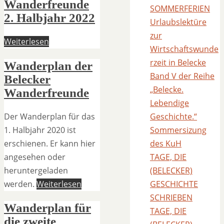
Wanderfreunde
SOMMERFERIEN
2. Halbjahr 2022
Urlaubslektüre
zur
Weiterlesen
Wirtschaftswunde
rzeit in Belecke
Wanderplan der
Band V der Reihe
Belecker
„Belecke.
Wanderfreunde
Lebendige
Der Wanderplan für das
Geschichte.“
1. Halbjahr 2020 ist
Sommersizung
erschienen. Er kann hier
des KuH
angesehen oder
TAGE, DIE
heruntergeladen
(BELECKER)
werden.
Weiterlesen
GESCHICHTE
SCHRIEBEN
Wanderplan für
TAGE, DIE
die zweite