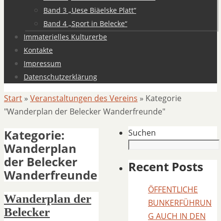
Band 3 „Uese Biäelske Platt“
Band 4 „Sport in Belecke“
Immaterielles Kulturerbe
Kontakte
Impressum
Datenschutzerklärung
Start
»
Veranstaltungen des Vereins
»
Kategorie
"Wanderplan der Belecker Wanderfreunde"
Kategorie:
Suchen
Wanderplan
der Belecker
Recent Posts
Wanderfreunde
ÖFFENTLICHE
Wanderplan der
BUNKERFÜHRUN
Belecker
G AUCH IN DEN