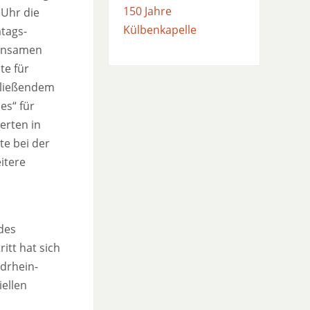
150 Jahre
 Uhr die
Külbenkapelle
mtags-
einsamen
te für
chließendem
es“ für
erten in
te bei der
itere
des
itt hat sich
rdrhein-
iellen