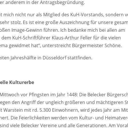
unter anderem in der Antragsbegründung.
 mich nicht nur als Mitglied des KuH-Vorstands, sondern v
sehr stolz. Es ist eine große Auszeichnung für unsere gesa
ßen Image-Gewinn führen. Ich bedanke mich bei allen am
i dem KuH-Schriftführer Klaus-Arthur Feller für die vielen
ema gewidmet hat“, unterstreicht Bürgermeister Schöne.
eiten Jahreshälfte in Düsseldorf stattfinden.
elle Kulturerbe
Mittwoch vor Pfingsten im Jahr 1448: Die Belecker Bürgersc
 gegen den Angriff der ungleich größeren und mächtigeren S
dt Warstein mit rd. 5.300 Einwohnern, wird jedes Jahr am Mi
nert. Die Feierlichkeiten werden vom Kultur- und Heimatver
sind viele Belecker Vereine und alle Generationen. Am Vora