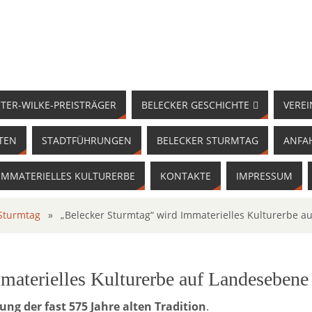
TER-WILKE-PREISTRÄGER
BELECKER GESCHICHTE
VEREI
TEN
STADTFÜHRUNGEN
BELECKER STURMTAG
ANFA
IMMATERIELLES KULTURERBE
KONTAKTE
IMPRESSUM
 Sturmtag
»
„Belecker Sturmtag“ wird Immaterielles Kulturerbe 
materielles Kulturerbe auf Landesebene
ung der fast 575 Jahre alten Tradition
.