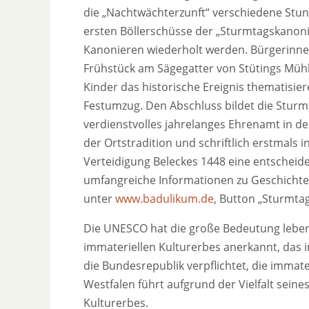
die „Nachtwächterzunft“ verschiedene Stu
ersten Böllerschüsse der „Sturmtagskanonie
Kanonieren wiederholt werden. Bürgerinne
Frühstück am Sägegatter von Stütings Mühl
Kinder das historische Ereignis thematisie
Festumzug. Den Abschluss bildet die Sturmt
verdienstvolles jahrelanges Ehrenamt in der
der Ortstradition und schriftlich erstmals i
Verteidigung Beleckes 1448 eine entscheid
umfangreiche Informationen zu Geschichte
unter
www.badulikum.de
, Button „Sturmtag
Die UNESCO hat die große Bedeutung lebe
immateriellen Kulturerbes anerkannt, das im 
die Bundesrepublik verpflichtet, die immate
Westfalen führt aufgrund der Vielfalt sein
Kulturerbes.