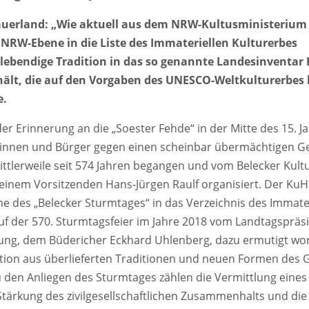
auerland: „Wie aktuell aus dem NRW-Kultusministerium 
 NRW-Ebene in die Liste des Immateriellen Kulturerbes
ebendige Tradition in das so genannte Landesinventar 
ält, die auf den Vorgaben des UNESCO-Weltkulturerbes 
e.
er Erinnerung an die „Soester Fehde“ in der Mitte des 15. 
erinnen und Bürger gegen einen scheinbar übermächtigen G
ttlerweile seit 574 Jahren begangen und vom Belecker Kult
seinem Vorsitzenden Hans-Jürgen Raulf organisiert. Der KuH
 des „Belecker Sturmtages“ in das Verzeichnis des Immate
uf der 570. Sturmtagsfeier im Jahre 2018 vom Landtagspräs
tung, dem Büdericher Eckhard Uhlenberg, dazu ermutigt wo
ation aus überlieferten Traditionen und neuen Formen des
u den Anliegen des Sturmtages zählen die Vermittlung eines
Stärkung des zivilgesellschaftlichen Zusammenhalts und d