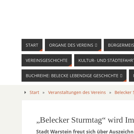
START
ORGANE DES VEREINS
BÜRGERMEIS
VEREINSGESCHICHTE
KULTUR- UND STÄDTEFAHR
BUCHREIHE: BELECKE LEBENDIGE GESCHICHTE
Start
»
Veranstaltungen des Vereins
»
Belecker
„Belecker Sturmtag“ wird Im
Stadt Warstein freut sich über Auszeichn