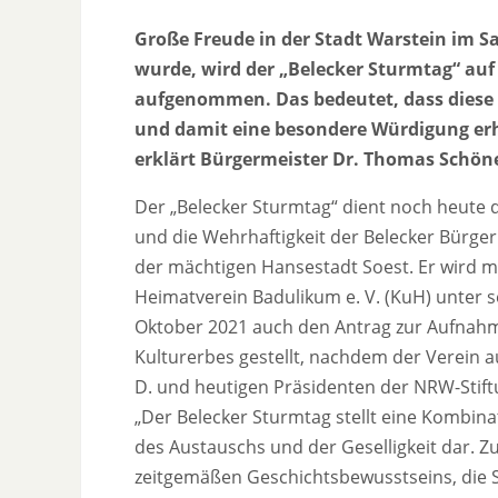
Große Freude in der Stadt Warstein im S
wurde, wird der „Belecker Sturmtag“ auf
aufgenommen. Das bedeutet, dass diese l
und damit eine besondere Würdigung erh
erklärt Bürgermeister Dr. Thomas Schön
Der „Belecker Sturmtag“ dient noch heute d
und die Wehrhaftigkeit der Belecker Bürg
der mächtigen Hansestadt Soest. Er wird mi
Heimatverein Badulikum e. V. (KuH) unter 
Oktober 2021 auch den Antrag zur Aufnahme
Kulturerbes gestellt, nachdem der Verein a
D. und heutigen Präsidenten der NRW-Stif
„Der Belecker Sturmtag stellt eine Kombin
des Austauschs und der Geselligkeit dar. Z
zeitgemäßen Geschichtsbewusstseins, die 