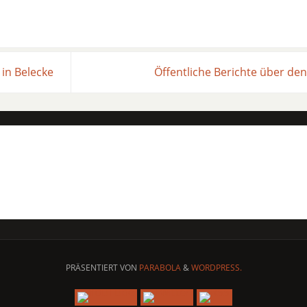
 in Belecke
Öffentliche Berichte über de
PRÄSENTIERT VON
PARABOLA
&
WORDPRESS.