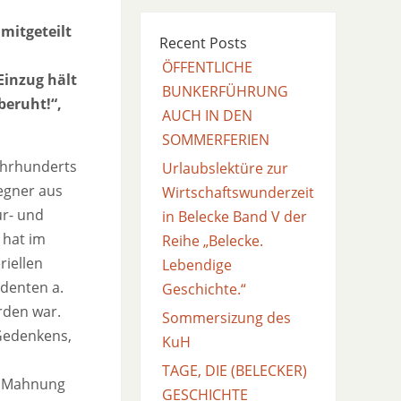
mitgeteilt
Recent Posts
ÖFFENTLICHE
Einzug hält
BUNKERFÜHRUNG
beruht!“,
AUCH IN DEN
SOMMERFERIEN
Jahrhunderts
Urlaubslektüre zur
egner aus
Wirtschaftswunderzeit
ur- und
in Belecke Band V der
 hat im
Reihe „Belecke.
riellen
Lebendige
identen a.
Geschichte.“
rden war.
Sommersizung des
 Gedenkens,
KuH
TAGE, DIE (BELECKER)
ie Mahnung
GESCHICHTE