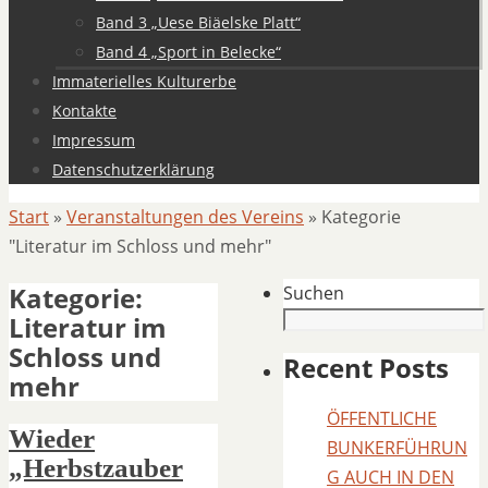
Band 3 „Uese Biäelske Platt“
Band 4 „Sport in Belecke“
Immaterielles Kulturerbe
Kontakte
Impressum
Datenschutzerklärung
Start
»
Veranstaltungen des Vereins
»
Kategorie
"Literatur im Schloss und mehr"
Kategorie:
Suchen
Literatur im
Schloss und
Recent Posts
mehr
ÖFFENTLICHE
Wieder
BUNKERFÜHRUN
„Herbstzauber
G AUCH IN DEN