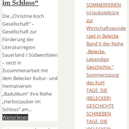
im Schloss“
SOMMERFERIEN
Urlaubslektüre
Die „Christine Koch
zur
Gesellschaft“ –
Wirtschaftswunde
Gesellschaft zur
rzeit in Belecke
Förderung der
Band V der Reihe
Literaturregion
„Belecke.
Sauerland / Südwestfalen
Lebendige
– setzt in
Geschichte.“
Zusammenarbeit mit
Sommersizung
dem Belecker Kultur- und
des KuH
Heimatverein
TAGE, DIE
„Badulikum“ ihre Reihe
(BELECKER)
„Herbstzauber im
GESCHICHTE
Schloss“ am…
SCHRIEBEN
Weiterlesen
TAGE, DIE