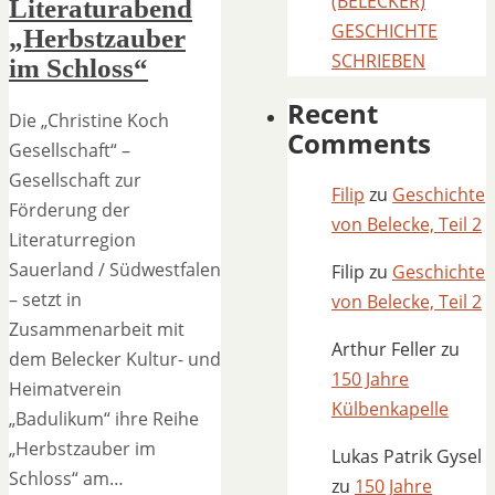
(BELECKER)
Literaturabend
GESCHICHTE
„Herbstzauber
SCHRIEBEN
im Schloss“
Recent
Die „Christine Koch
Comments
Gesellschaft“ –
Gesellschaft zur
Filip
zu
Geschichte
Förderung der
von Belecke, Teil 2
Literaturregion
Sauerland / Südwestfalen
Filip
zu
Geschichte
– setzt in
von Belecke, Teil 2
Zusammenarbeit mit
Arthur Feller
zu
dem Belecker Kultur- und
150 Jahre
Heimatverein
Külbenkapelle
„Badulikum“ ihre Reihe
„Herbstzauber im
Lukas Patrik Gysel
Schloss“ am…
zu
150 Jahre