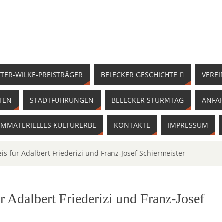
TER-WILKE-PREISTRÄGER
BELECKER GESCHICHTE
VEREI
TEN
STADTFÜHRUNGEN
BELECKER STURMTAG
ANFA
IMMATERIELLES KULTURERBE
KONTAKTE
IMPRESSUM
is für Adalbert Friederizi und Franz-Josef Schiermeister
r Adalbert Friederizi und Franz-Josef