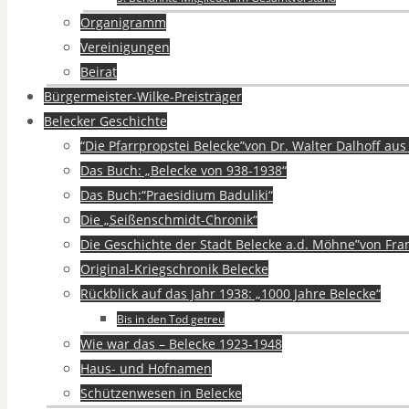
Organigramm
Vereinigungen
Beirat
Bürgermeister-Wilke-Preisträger
Belecker Geschichte
“Die Pfarrpropstei Belecke”von Dr. Walter Dalhoff au
Das Buch: „Belecke von 938-1938“
Das Buch:“Praesidium Baduliki“
Die „Seißenschmidt-Chronik“
Die Geschichte der Stadt Belecke a.d. Möhne”von Fra
Original-Kriegschronik Belecke
Rückblick auf das Jahr 1938: „1000 Jahre Belecke“
Bis in den Tod getreu
Wie war das – Belecke 1923-1948
Haus- und Hofnamen
Schützenwesen in Belecke