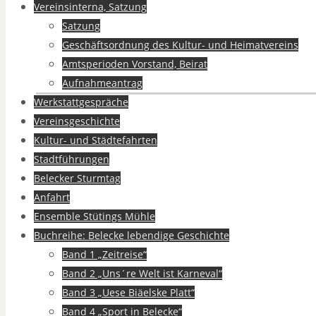
Vereinsinterna, Satzung
Satzung
Geschäftsordnung des Kultur- und Heimatvereins
Amtsperioden Vorstand, Beirat
Aufnahmeantrag
Werkstattgespräche
Vereinsgeschichte
Kultur- und Städtefahrten
Stadtführungen
Belecker Sturmtag
Anfahrt
Ensemble Stütings Mühle
Buchreihe: Belecke lebendige Geschichte
Band 1 „Zeitreise“
Band 2 „Uns´re Welt ist Karneval“
Band 3 „Uese Biäelske Platt“
Band 4 „Sport in Belecke“