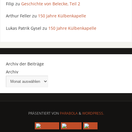
Filip
zu
Geschichte von Belecke, Teil 2
Arthur Feller
zu
150 Jahre Külbenkapelle
Lukas Patrik Gysel
zu
150 Jahre Külbenkapelle
Archiv der Beiträge
Archiv
PRÄSENTIERT VON
PARABOLA
&
WORDPRESS.