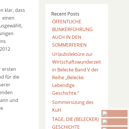
n klar, dass
Recent Posts
“ einen
ÖFFENTLICHE
usgewählt,
BUNKERFÜHRUNG
unigen
AUCH IN DEN
ins
SOMMERFERIEN
 2012
Urlaubslektüre zur
Wirtschaftswunderzeit
r ersten
in Belecke Band V der
d für die
Reihe „Belecke.
serer
Lebendige
renden
Geschichte.“
mann und
Sommersizung des
ie
KuH
TAGE, DIE (BELECKER)
GESCHICHTE