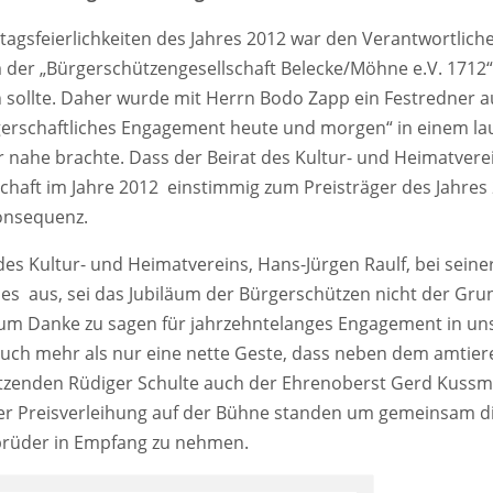
gsfeierlichkeiten des Jahres 2012 war den Verantwortliche
 der „Bürgerschützengesellschaft Belecke/Möhne e.V. 1712
sollte. Daher wurde mit Herrn Bodo Zapp ein Festredner a
gerschaftliches Engagement heute und morgen“ in einem la
nahe brachte. Dass der Beirat des Kultur- und Heimatvere
haft im Jahre 2012 einstimmig zum Preisträger des Jahres
Konsequenz.
des Kultur- und Heimatvereins, Hans-Jürgen Raulf, bei seine
es aus, sei das Jubiläum der Bürgerschützen nicht der Grun
s um Danke zu sagen für jahrzehntelanges Engagement in un
auch mehr als nur eine nette Geste, dass neben dem amtie
tzenden Rüdiger Schulte auch der Ehrenoberst Gerd Kuss
er Preisverleihung auf der Bühne standen um gemeinsam d
nbrüder in Empfang zu nehmen.