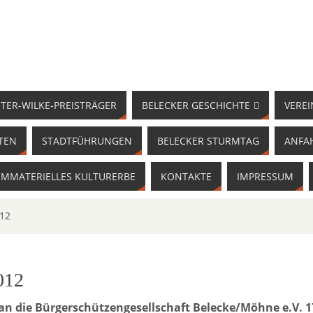
TER-WILKE-PREISTRÄGER
BELECKER GESCHICHTE
VEREI
TEN
STADTFÜHRUNGEN
BELECKER STURMTAG
ANFA
IMMATERIELLES KULTURERBE
KONTAKTE
IMPRESSUM
012
012
 an die Bürgerschützengesellschaft Belecke/Möhne e.V. 