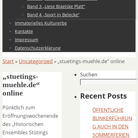
Band 3 „Uese Biäelske Platt“
Band 4 „Sport in Belecke“
Immaterielles Kulturerbe
Kontakte
Impressum
Datenschutzerklärung
Start
»
Uncategorized
»
„stuetings-muehle.de“ online
Suchen
„stuetings-
muehle.de“
online
Recent Posts
Pünktlich zum
ÖFFENTLICHE
Eröffnungswochenende
BUNKERFÜHRUN
des „Historischen
G AUCH IN DEN
Ensembles Stütings
SOMMERFERIEN