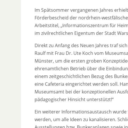
Im Spätsommer vergangenen Jahres erhielt
Förderbescheid der nordrhein-westfälischen
Arbeitstitel, „Informationszentrum für Hei
im zivilrechtlichen Eigentum der Stadt Wars
Direkt zu Anfang des Neuen Jahres traf si
Raulf mit Frau Dr. Ute Koch vom Museumsa
Münster, um die ersten groben Konzeptide
ehrenamtlichen Betrieb über die Einbindun
einem zeitgeschichtlichen Bezug des Bunke
eine Cafeteria eingerichtet werden soll. Ha
Museumsamt bei der konzeptionellen Ausfo
pädagogischer Hinsicht unterstützt!“
Ein weiterer Informationsaustausch wurde v
werden, um alle Ideen zu kanalisieren. Schl
Ausstellungen bzw. Bunkeranlagen sowie in