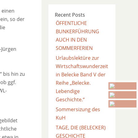
 einen
Recent Posts
ein, so der
ÖFFENTLICHE
die
BUNKERFÜHRUNG
AUCH IN DEN
SOMMERFERIEN
-Jürgen
Urlaubslektüre zur
Wirtschaftswunderzeit
 bis hin zu
in Belecke Band V der
ob ggf.
Reihe „Belecke.
WL-
Lebendige
Geschichte.“
Sommersizung des
KuH
gebildet
TAGE, DIE (BELECKER)
chtliche
GESCHICHTE
 etwa in