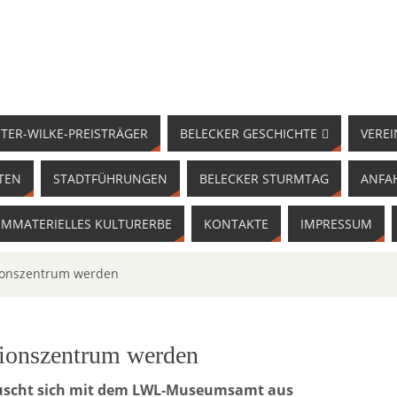
TER-WILKE-PREISTRÄGER
BELECKER GESCHICHTE
VEREI
TEN
STADTFÜHRUNGEN
BELECKER STURMTAG
ANFA
IMMATERIELLES KULTURERBE
KONTAKTE
IMPRESSUM
tionszentrum werden
tionszentrum werden
auscht sich mit dem LWL-Museumsamt aus