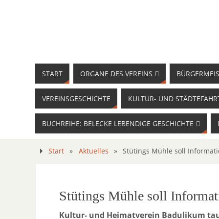
START
ORGANE DES VEREINS
BÜRGERMEIS
VEREINSGESCHICHTE
KULTUR- UND STÄDTEFAHR
BUCHREIHE: BELECKE LEBENDIGE GESCHICHTE
Start
»
Aktuelles
»
Stütings Mühle soll Informa
Stütings Mühle soll Informa
Kultur- und Heimatverein Badulikum t