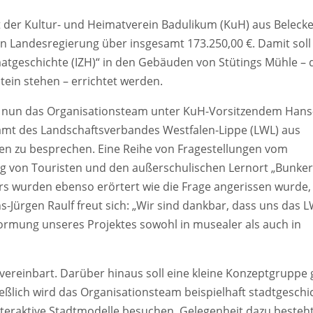
 der Kultur- und Heimatverein Badulikum (KuH) aus Belecke
 Landesregierung über insgesamt 173.250,00 €. Damit soll 
matgeschichte (IZH)“ in den Gebäuden von Stütings Mühle – 
tein stehen – errichtet werden.
ch nun das Organisationsteam unter KuH-Vorsitzendem Hans
mt des Landschaftsverbandes Westfalen-Lippe (LWL) aus
en zu besprechen. Eine Reihe von Fragestellungen vom
g von Touristen und den außerschulischen Lernort „Bunker“
rs wurden ebenso erörtert wie die Frage angerissen wurde, 
ns-Jürgen Raulf freut sich: „Wir sind dankbar, dass uns das L
rmung unseres Projektes sowohl in musealer als auch in
ereinbart. Darüber hinaus soll eine kleine Konzeptgruppe 
ießlich wird das Organisationsteam beispielhaft stadtgeschi
teraktive Stadtmodelle besuchen. Gelegenheit dazu besteht