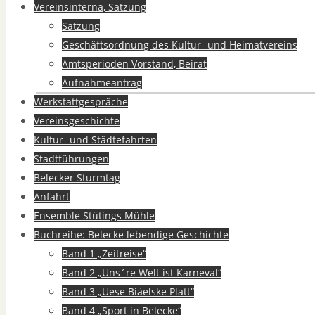
Vereinsinterna, Satzung
Satzung
Geschäftsordnung des Kultur- und Heimatvereins
Amtsperioden Vorstand, Beirat
Aufnahmeantrag
Werkstattgespräche
Vereinsgeschichte
Kultur- und Städtefahrten
Stadtführungen
Belecker Sturmtag
Anfahrt
Ensemble Stütings Mühle
Buchreihe: Belecke lebendige Geschichte
Band 1 „Zeitreise“
Band 2 „Uns´re Welt ist Karneval“
Band 3 „Uese Biäelske Platt“
Band 4 „Sport in Belecke“