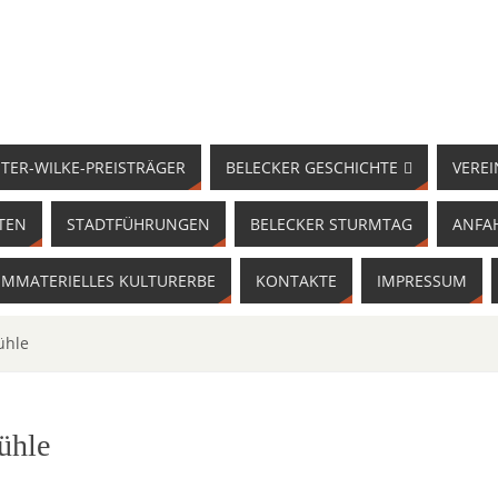
TER-WILKE-PREISTRÄGER
BELECKER GESCHICHTE
VEREI
TEN
STADTFÜHRUNGEN
BELECKER STURMTAG
ANFA
IMMATERIELLES KULTURERBE
KONTAKTE
IMPRESSUM
ühle
ühle