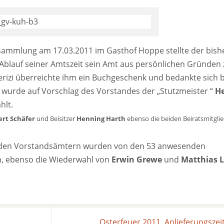
sammlung am 17.03.2011 im Gasthof Hoppe stellte der bish
 Ablauf seiner Amtszeit sein Amt aus persönlichen Gründen 
erizi überreichte ihm ein Buchgeschenk und bedankte sich b
er wurde auf Vorschlag des Vorstandes der „Stutzmeister “
H
hlt.
ert Schäfer
und Beisitzer
Henning Harth
ebenso die beiden Beiratsmitgli
n den Vorstandsämtern wurden von den 53 anwesenden
n, ebenso die Wiederwahl von
Erwin Grewe
und
Matthias L
Osterfeuer 2011, Anlieferungszei