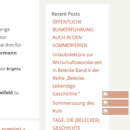
Recent Posts
ÖFFENTLICHE
erige
BUNKERFÜHRUNG
zur
AUCH IN DEN
ei ihm für
SOMMERFERIEN
ermann
Urlaubslektüre zur
Wirtschaftswunderzeit
eder
Brigitte
in Belecke Band V der
Reihe „Belecke.
Lebendige
eifeld
zu
Geschichte.“
Sommersizung des
KuH
TAGE, DIE (BELECKER)
GESCHICHTE
t erweitert
»