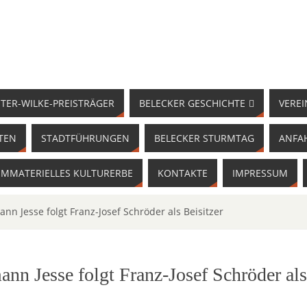
TER-WILKE-PREISTRÄGER
BELECKER GESCHICHTE
VEREI
TEN
STADTFÜHRUNGEN
BELECKER STURMTAG
ANFA
IMMATERIELLES KULTURERBE
KONTAKTE
IMPRESSUM
n Jesse folgt Franz-Josef Schröder als Beisitzer
nn Jesse folgt Franz-Josef Schröder als