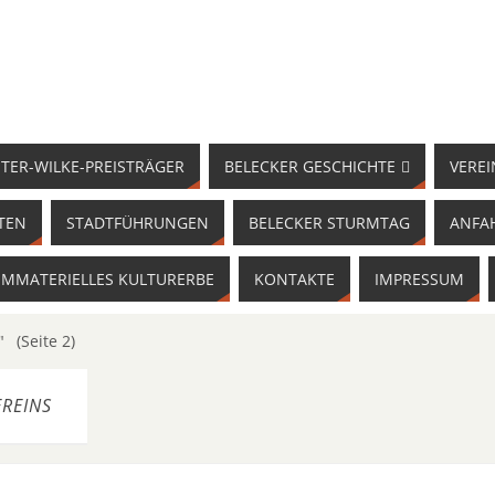
TER-WILKE-PREISTRÄGER
BELECKER GESCHICHTE
VEREI
TEN
STADTFÜHRUNGEN
BELECKER STURMTAG
ANFA
IMMATERIELLES KULTURERBE
KONTAKTE
IMPRESSUM
"
(Seite 2)
REINS